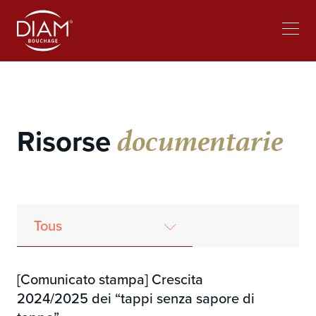
Select
lavorare al Diam
Notizie
your
language
documentarie
Risorse
Tous
Opuscolo
Dossier Stampa
Comunicati stampa
Articoli Tecnici
[Comunicato stampa] Crescita
2024/2025 dei “tappi senza sapore di