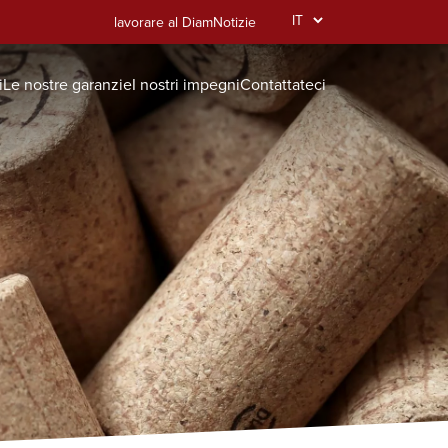
Select
lavorare al Diam
Notizie
your
language
i
Le nostre garanzie
I nostri impegni
Contattateci