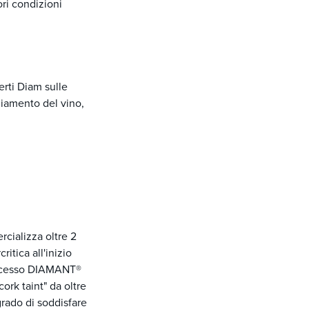
ori condizioni
erti Diam sulle
hiamento del vino,
cializza oltre 2
itica all'inizio
processo DIAMANT®
cork taint" da oltre
grado di soddisfare