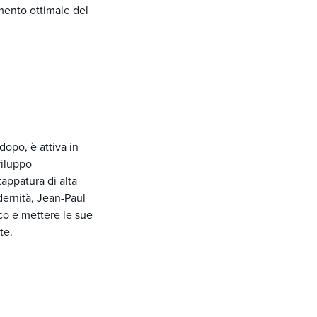
mento ottimale del
opo, è attiva in
viluppo
appatura di alta
dernità, Jean-Paul
co e mettere le sue
te.