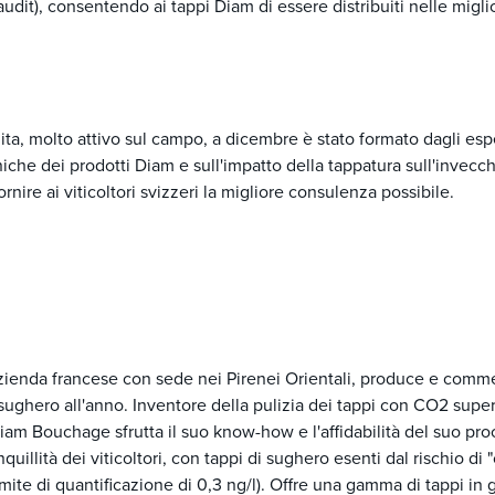
audit), consentendo ai tappi Diam di essere distribuiti nelle migli
ita, molto attivo sul campo, a dicembre è stato formato dagli esp
niche dei prodotti Diam e sull'impatto della tappatura sull'invecc
rnire ai viticoltori svizzeri la migliore consulenza possibile.
enda francese con sede nei Pirenei Orientali, produce e commer
i sughero all'anno. Inventore della pulizia dei tappi con CO2 supercr
iam Bouchage sfrutta il suo know-how e l'affidabilità del suo 
nquillità dei viticoltori, con tappi di sughero esenti dal rischio di "
mite di quantificazione di 0,3 ng/l). Offre una gamma di tappi in 