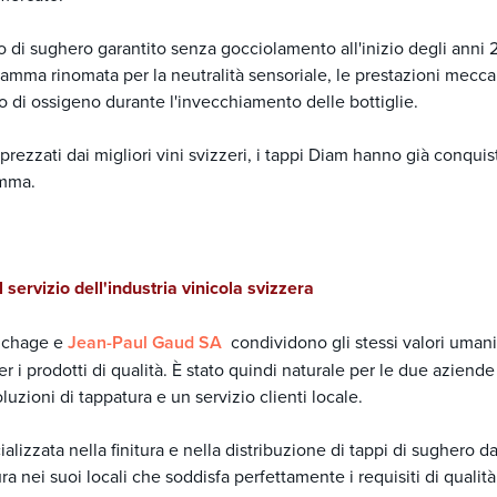
o di sughero garantito senza gocciolamento all'inizio degli anni 
gamma rinomata per la neutralità sensoriale, le prestazioni meccan
o di ossigeno durante l'invecchiamento delle bottiglie.
rezzati dai migliori vini svizzeri, i tappi Diam hanno già conqui
amma.
 servizio dell'industria vinicola svizzera
uchage e
Jean-Paul Gaud SA
condividono gli stessi valori umani,
r i prodotti di qualità. È stato quindi naturale per le due aziende
soluzioni di tappatura e un servizio clienti locale.
lizzata nella finitura e nella distribuzione di tappi di sughero da
ra nei suoi locali che soddisfa perfettamente i requisiti di qual