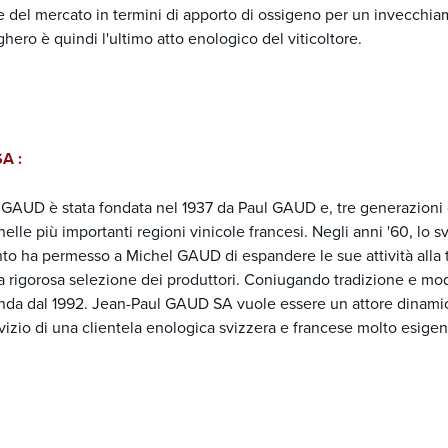
e del mercato in termini di apporto di ossigeno per un invecchia
ughero è quindi l'ultimo atto enologico del viticoltore.
SA :
e GAUD è stata fondata nel 1937 da Paul GAUD e, tre generazioni d
 nelle più importanti regioni vinicole francesi. Negli anni '60, lo s
nto ha permesso a Michel GAUD di espandere le sue attività alla t
na rigorosa selezione dei produttori. Coniugando tradizione e mo
nda dal 1992. Jean-Paul GAUD SA vuole essere un attore dinami
izio di una clientela enologica svizzera e francese molto esigen