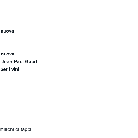
a nuova
a nuova
to Jean-Paul Gaud
per i vini
milioni di tappi